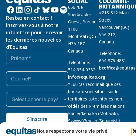
SOCIAL
COLOMBIE-
BRITANNIQU
666 rue
#213-312 Main
Sherbrooke
Restez en contact !
Street
Ouest, Bureau
Inscrivez-vous à notre
Vancouver (BC)
1100
infolettre pour recevoir
V6A 2T2,
Montréal (QC)
les dernières nouvelles
Canada
H3A 1E7,
d’Equitas.
Canada
Téléphone:
604-876-4881
Téléphone:
bcoffice@equitas
514-954-0382
info@equitas.org
*Equitas reconnaît que ses
bureaux sont situés sur les
territoires autochtones non
cédés des Premières nations
Kanien’kehá:ka (Mohawk),
S’inscrire
Sḵwx̱wú7mesh (Squamish),
səl̓ilwətaɁɬ (Tsleil Waututh) et
Nous respectons votre vie privé
xwməθkwəy̓əm (Musqueam).