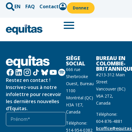
EN
FAQ
Contact
Donnez
SIÈGE
BUREAU EN
SOCIAL
COLOMBIE-
BRITANNIQU
666 rue
#213-312 Main
Sherbrooke
Restez en contact !
Street
Ouest, Bureau
Inscrivez-vous à notre
Vancouver (BC)
1100
infolettre pour recevoir
V6A 2T2,
Montréal (QC)
les dernières nouvelles
Canada
H3A 1E7,
d’Equitas.
Canada
Téléphone:
604-876-4881
Téléphone:
bcoffice@equitas
514-954-0382