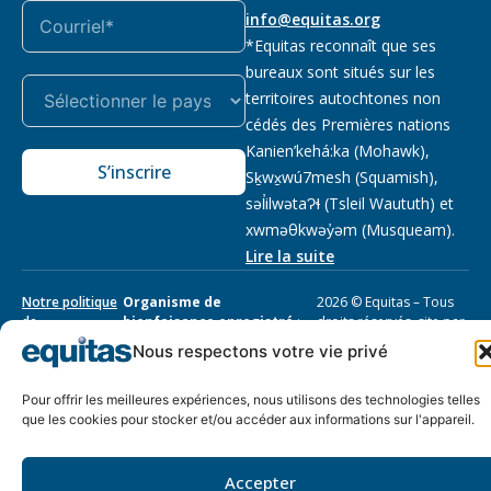
info@equitas.org
*Equitas reconnaît que ses
bureaux sont situés sur les
territoires autochtones non
cédés des Premières nations
Kanien’kehá:ka (Mohawk),
S’inscrire
Sḵwx̱wú7mesh (Squamish),
səl̓ilwətaɁɬ (Tsleil Waututh) et
xwməθkwəy̓əm (Musqueam).
Lire la suite
Notre politique
Organisme de
2026 © Equitas – Tous
de
bienfaisance enregistré
:
droits réservés, site par
confidentialité
118833292RR0001
Phil
Nous respectons votre vie privé
Pour offrir les meilleures expériences, nous utilisons des technologies telles
que les cookies pour stocker et/ou accéder aux informations sur l'appareil.
Accepter