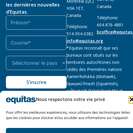
Montréal (QC)
les dernières nouvelles
Canada
H3A 1E7,
d’Equitas.
Canada
Téléphone:
604-876-4881
Téléphone:
bcoffice@equitas
514-954-0382
info@equitas.org
*Equitas reconnaît que ses
bureaux sont situés sur les
territoires autochtones non
cédés des Premières nations
Kanien’kehá:ka (Mohawk),
S’inscrire
Sḵwx̱wú7mesh (Squamish),
səl̓ilwətaɁɬ (Tsleil Waututh) et
xwməθkwəy̓əm (Musqueam).
Nous respectons votre vie privé
Lire la suite
Pour offrir les meilleures expériences, nous utilisons des technologies telles
Notre politique
Organisme de
2026 © Equitas – Tous
que les cookies pour stocker et/ou accéder aux informations sur l'appareil.
de
bienfaisance enregistré
:
droits réservés, site par
confidentialité
118833292RR0001
Phil