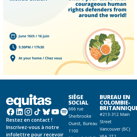
SIÈGE
BUREAU EN
SOCIAL
COLOMBIE-
BRITANNIQU
666 rue
#213-312 Main
Sherbrooke
Restez en contact !
Street
Ouest, Bureau
Inscrivez-vous à notre
Vancouver (BC)
1100
infolettre pour recevoir
V6A 2T2,