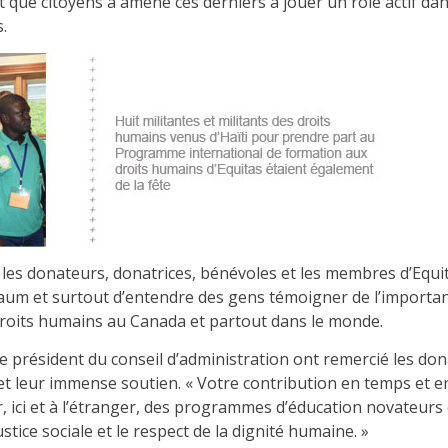
t que citoyens a amené ces derniers à jouer un rôle actif dans
.
r les donateurs, donatrices, bénévoles et les membres d’Equi
m et surtout d’entendre des gens témoigner de l’importanc
roits humains au Canada et partout dans le monde.
 le président du conseil d’administration ont remercié les do
t leur immense soutien. « Votre contribution en temps et en
r, ici et à l’étranger, des programmes d’éducation novateurs 
justice sociale et le respect de la dignité humaine. »