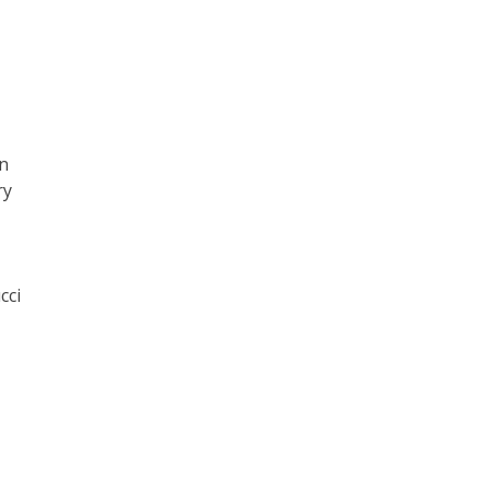
n
ry
cci