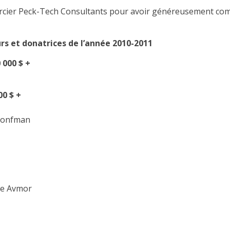
rcier Peck-Tech Consultants pour avoir généreusement comm
s et donatrices de l’année 2010-2011
 000 $ +
00 $ +
Bronfman
que Avmor