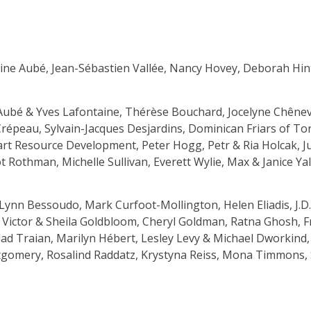
eine Aubé, Jean-Sébastien Vallée, Nancy Hovey, Deborah Hi
 Aubé & Yves Lafontaine, Thérèse Bouchard, Jocelyne Chêne
répeau, Sylvain-Jacques Desjardins, Dominican Friars of To
art Resource Development, Peter Hogg, Petr & Ria Holcak, J
Rothman, Michelle Sullivan, Everett Wylie, Max & Janice Yal
 Lynn Bessoudo, Mark Curfoot-Mollington, Helen Eliadis, J.D
s, Victor & Sheila Goldbloom, Cheryl Goldman, Ratna Ghosh,
 Vlad Traian, Marilyn Hébert, Lesley Levy & Michael Dworkin
ntgomery, Rosalind Raddatz, Krystyna Reiss, Mona Timmons