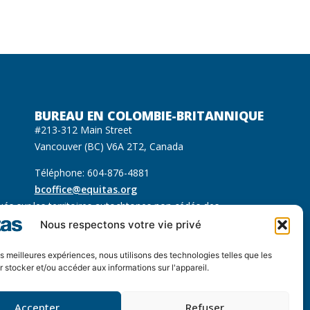
BUREAU EN COLOMBIE-BRITANNIQUE
#213-312 Main Street
Vancouver (BC) V6A 2T2, Canada
Téléphone: 604-876-4881
bcoffice@equitas.org
ués sur les territoires autochtones non cédés des
 Sḵwx̱wú7mesh (Squamish), səl̓ilwətaɁɬ (Tsleil Waututh) et
Nous respectons votre vie privé
les meilleures expériences, nous utilisons des technologies telles que les
 stocker et/ou accéder aux informations sur l'appareil.
Accepter
Refuser