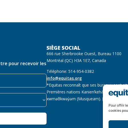
SIÈGE SOCIAL
666 rue Sherbrooke Ouest, Bureau 1100
Montréal (QC) H3A 1E7, Canada
ttre pour recevoir les
Téléphone: 514-954-0382
info@equitas.org
*Equitas reconnaît que ses bureaux sont sit
Premières nations Kanien’kehá:ka (Mohawk),
xwməθkwəy̓əm (Musqueam).
Lire la suite
Pour offrir 
cookies pour