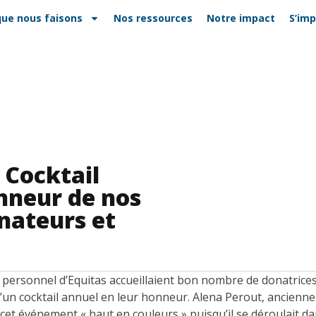
que nous faisons
Nos ressources
Notre impact
S’imp
: Cocktail
nneur de nos
nateurs et
 personnel d’Equitas accueillaient bon nombre de donatrice
d’un cocktail annuel en leur honneur. Alena Perout, ancienne
e cet événement « haut en couleurs » puisqu’il se déroulait d