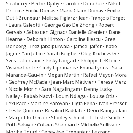
Salaberry • Bechir Djaby • Caroline Donohue • Nikol
Drouin • Emilie Dumas • Marie Claire Dumas • Émilie
Dutil-Bruneau • Melissa Figlarz • Jean-François Forget
• Laura Galeotti • George Gao De Zhong • Robert
Gervais • Sébastien Gignac • Danielle Grenier • Dane
Hearne • Deborah Hinton • Caroline Iliescu • Greg
Isenberg • Inez Jabalpurwala • Jameel Jaffer • Katie
Jager • Yan Jobin • Sarah Keigher• Oleg Krichevsky •
Yves Lafontaine • Pinky Langart • Philippe LeBlanc •
Viviane Lentz • Cindy Lipomanis • Emma Lyons • Sara
Maranda-Gauvin • Megan Martin • Rafael Mayor-Mora
• Geoffrey McDade • Jean-Marc Métivier • Teresa Merz
• Nicole Morin • Sara Nagalingam • Denny Lucky
Nalley • Rabab Naqvi • Loum Ndiaga • Louise Otis •
Lexi Pace • Martine Paroyan • Ligia Pena • Ivan Presser
• Leslie Quinton • Rosalind Raddatz • Deon Ramgoolam
• Margot Rothman • Stanley Schmidt • F. Leslie Seidle •
Ruth Selwyn • Colleen Sheppard • Michelle Sullivan •
Moriba Touré • Geneviève Trépanier • Legrand