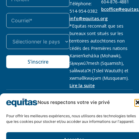
604-876-4881
Téléphone:
bcoffice@equitas
514-954-0382
info@equitas.org
*Equitas reconnaît que ses
bureaux sont situés sur les
territoires autochtones non
cédés des Premières nations
Kanien’kehá:ka (Mohawk),
S’inscrire
Sḵwx̱wú7mesh (Squamish),
səl̓ilwətaɁɬ (Tsleil Waututh) et
xwməθkwəy̓əm (Musqueam).
Lire la suite
Notre politique
Organisme de
2026 © Equitas – Tous
Nous respectons votre vie privé
de
bienfaisance enregistré
:
droits réservés, site par
confidentialité
118833292RR0001
Phil
Pour offrir les meilleures expériences, nous utilisons des technologies telles
que les cookies pour stocker et/ou accéder aux informations sur l'appareil.