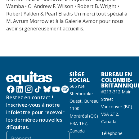
Wamba • O. Andrew F. Wilson • Robert B. Wright •
Robert Yalden & Pearl Eliadis Un merci tout spécial à
M. Avrum Morrow et à la Galerie Avmor pour nous
avoir si généreusement accueillis.
SIÈGE
BUREAU EN
SOCIAL
COLOMBIE-
BRITANNIQU
666 rue
#213-312 Main
Sherbrooke
Restez en contact !
Street
Ouest, Bureau
Inscrivez-vous à notre
Vancouver (BC)
1100
infolettre pour recevoir
V6A 2T2,
Montréal (QC)
les dernières nouvelles
Canada
H3A 1E7,
d’Equitas.
Canada
Téléphone: