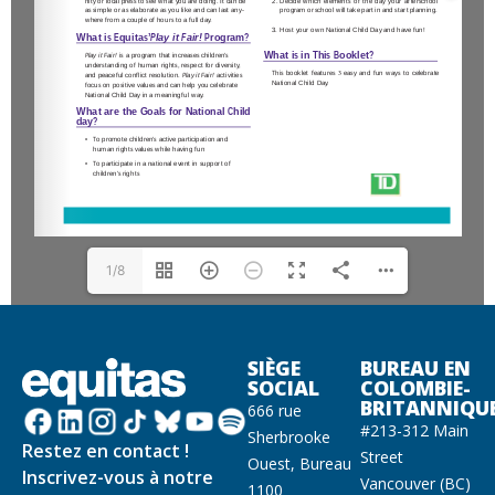
1/8
SIÈGE
BUREAU EN
SOCIAL
COLOMBIE-
BRITANNIQU
666 rue
#213-312 Main
Sherbrooke
Restez en contact !
Street
Ouest, Bureau
Inscrivez-vous à notre
Vancouver (BC)
1100