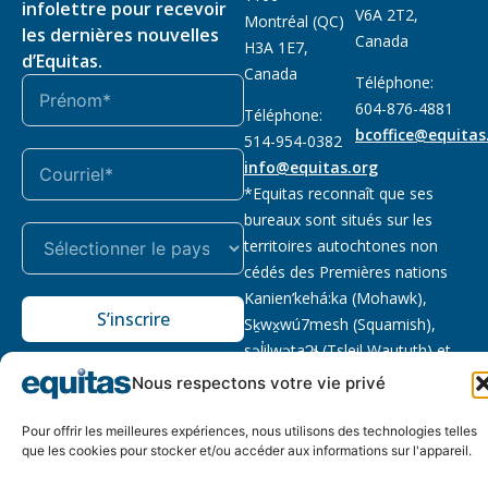
infolettre pour recevoir
V6A 2T2,
Montréal (QC)
les dernières nouvelles
Canada
H3A 1E7,
d’Equitas.
Canada
Téléphone:
604-876-4881
Téléphone:
bcoffice@equitas
514-954-0382
info@equitas.org
*Equitas reconnaît que ses
bureaux sont situés sur les
territoires autochtones non
cédés des Premières nations
Kanien’kehá:ka (Mohawk),
S’inscrire
Sḵwx̱wú7mesh (Squamish),
səl̓ilwətaɁɬ (Tsleil Waututh) et
xwməθkwəy̓əm (Musqueam).
Nous respectons votre vie privé
Lire la suite
Pour offrir les meilleures expériences, nous utilisons des technologies telles
Notre politique
Organisme de
2026 © Equitas – Tous
que les cookies pour stocker et/ou accéder aux informations sur l'appareil.
de
bienfaisance enregistré
:
droits réservés, site par
confidentialité
118833292RR0001
Phil