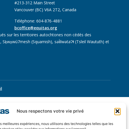
#213-312 Main Street
Vancouver (BC) V6A 2T2, Canada
Téléphone: 604-876-4881
bcoffice@equitas.org
ués sur les territoires autochtones non cédés des
 Sḵwx̱wú7mesh (Squamish), səl̓ilwətaɁɬ (Tsleil Waututh) et
il
Nous respectons votre vie privé
les meilleures expériences, nous utilisons des technologies telles que les
 stocker et/ou accéder aux informations sur l'appareil.