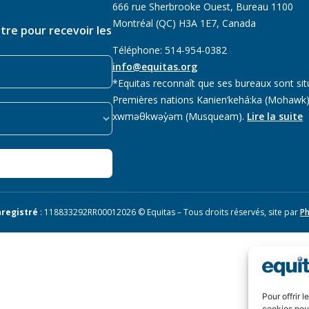
666 rue Sherbrooke Ouest, Bureau 1100
Montréal (QC) H3A 1E7, Canada
ttre pour recevoir les
Téléphone: 514-954-0382
info@equitas.org
*Equitas reconnaît que ses bureaux sont sit
Premières nations Kanien’kehá:ka (Mohawk),
xwməθkwəy̓əm (Musqueam).
Lire la suite
registré
: 118833292RR0001
2026 © Equitas – Tous droits réservés, site par
Ph
Pour offrir 
cookies pour