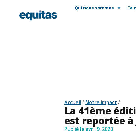
EN
FAQ
Contact
Qui nous sommes
Ce 
Accueil
/
Notre impact
/
La 41ème édit
est reportée à
Publié le
avril 9, 2020