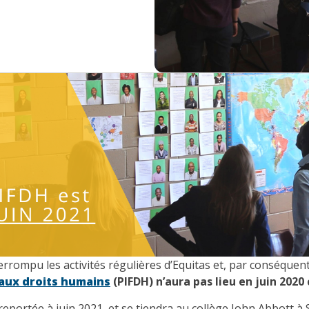
terrompu
les activités régulières d’Equitas et, par conséquent
 aux droits humains
(PIFDH)
n’aura pas lieu en juin 202
reportée à
juin
2021, et se tiendra au collège John Abbott à