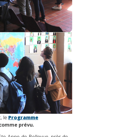
,
le
P
rogramme
0 comme prévu.
 Ste-Anne-de-Bellevue, près de