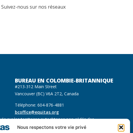
.
Suivez-nous sur
nos réseaux
BUREAU EN COLOMBIE-BRITANNIQUE
#213-312 Main Street
Vancouver (BC) V6A 2T2, Canada
Téléphone: 604-876-4881
bcoffice@equitas.org
ués sur les territoires autochtones non cédés des
 Sḵwx̱wú7mesh (Squamish), səl̓ilwətaɁɬ (Tsleil Waututh) et
Nous respectons votre vie privé