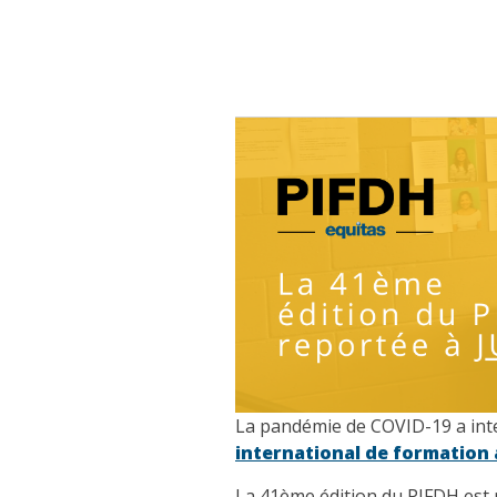
La
pandémie de COVID-19 a
in
international de formation
La 41ème
édition
du PIFDH est 