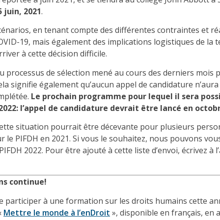
5 juin
,
2021
.
cénarios, en tenant compte des différentes contraintes et ré
COVID-19, mais également des implications logistiques de l
rriver à cette décision difficile.
 du processus de sélection mené au cours des derniers mois
p
la signifie également qu’aucun appel de candidature n’aura 
omplétée.
Le prochain programme pour lequel il sera pos
2022:
l’appel de candidature devrait être lancé en octob
tte situation pourra
it
être décevante pour
plusieurs
person
 le PIFDH en 2021. Si vous le souhaitez, nous pouvons vous
 PIFDH
2022
. Pour être ajouté à cette liste d’envoi, écrivez à 
ns continue!
de participer à une formation sur les droits humains cette an
«
Mettre le monde à
l’enDroit
», disponible en français, en 