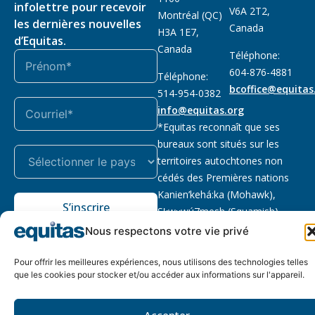
infolettre pour recevoir
V6A 2T2,
Montréal (QC)
les dernières nouvelles
Canada
H3A 1E7,
d’Equitas.
Canada
Téléphone:
604-876-4881
Téléphone:
bcoffice@equitas
514-954-0382
info@equitas.org
*Equitas reconnaît que ses
bureaux sont situés sur les
territoires autochtones non
cédés des Premières nations
Kanien’kehá:ka (Mohawk),
S’inscrire
Sḵwx̱wú7mesh (Squamish),
səl̓ilwətaɁɬ (Tsleil Waututh) et
Nous respectons votre vie privé
xwməθkwəy̓əm (Musqueam).
Lire la suite
Pour offrir les meilleures expériences, nous utilisons des technologies telles
que les cookies pour stocker et/ou accéder aux informations sur l'appareil.
Notre politique
Organisme de
2026 © Equitas – Tous
de
bienfaisance enregistré
:
droits réservés, site par
Accepter