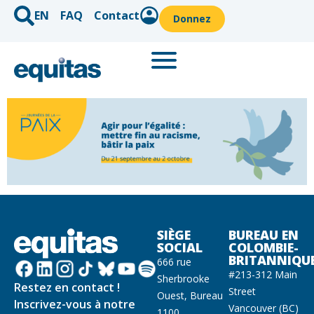
EN
FAQ
Contact
Donnez
SIÈGE
BUREAU EN
SOCIAL
COLOMBIE-
BRITANNIQU
666 rue
#213-312 Main
Sherbrooke
Restez en contact !
Street
Ouest, Bureau
Inscrivez-vous à notre
Vancouver (BC)
1100