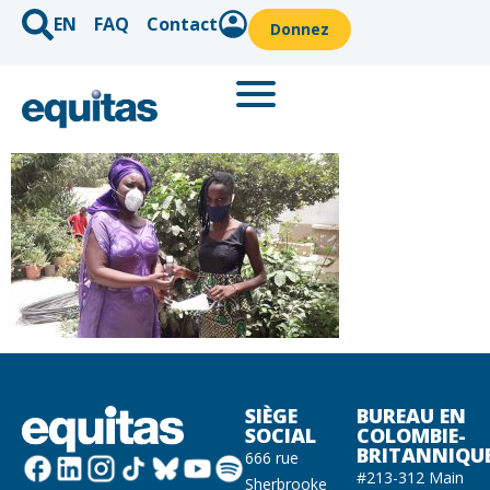
EN
FAQ
Contact
Donnez
SIÈGE
BUREAU EN
SOCIAL
COLOMBIE-
BRITANNIQU
666 rue
#213-312 Main
Sherbrooke