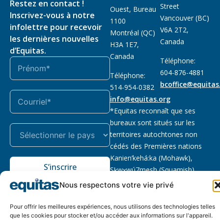
Restez en contact !
Street
Ouest, Bureau
Inscrivez-vous à notre
Vancouver (BC)
1100
infolettre pour recevoir
V6A 2T2,
Montréal (QC)
les dernières nouvelles
Canada
H3A 1E7,
d’Equitas.
Canada
Téléphone:
604-876-4881
Téléphone:
bcoffice@equitas
514-954-0382
info@equitas.org
*Equitas reconnaît que ses
bureaux sont situés sur les
territoires autochtones non
cédés des Premières nations
Kanien’kehá:ka (Mohawk),
S’inscrire
Sḵwx̱wú7mesh (Squamish),
səl̓ilwətaɁɬ (Tsleil Waututh) et
Nous respectons votre vie privé
xwməθkwəy̓əm (Musqueam).
Lire la suite
Pour offrir les meilleures expériences, nous utilisons des technologies telles
que les cookies pour stocker et/ou accéder aux informations sur l'appareil.