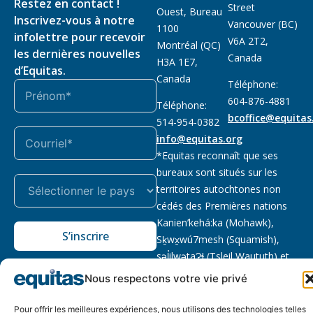
Restez en contact !
Street
Ouest, Bureau
Inscrivez-vous à notre
Vancouver (BC)
1100
infolettre pour recevoir
V6A 2T2,
Montréal (QC)
les dernières nouvelles
Canada
H3A 1E7,
d’Equitas.
Canada
Téléphone:
604-876-4881
Téléphone:
bcoffice@equitas
514-954-0382
info@equitas.org
*Equitas reconnaît que ses
bureaux sont situés sur les
territoires autochtones non
cédés des Premières nations
Kanien’kehá:ka (Mohawk),
S’inscrire
Sḵwx̱wú7mesh (Squamish),
səl̓ilwətaɁɬ (Tsleil Waututh) et
xwməθkwəy̓əm (Musqueam).
Nous respectons votre vie privé
Lire la suite
Pour offrir les meilleures expériences, nous utilisons des technologies telles