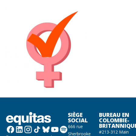
SIÈGE
BUREAU EN
SOCIAL
COLOMBIE-
BRITANNIQU
666 rue
#213-312 Main
Sherbrooke