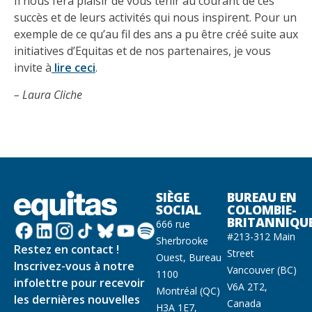
Il nous fera plaisir de vous tenir au courant de ces
succès et de leurs activités qui nous inspirent. Pour un
exemple de ce qu’au fil des ans a pu être créé suite aux
initiatives d’Equitas et de nos partenaires, je vous
invite à
lire ceci
.
– Laura Cliche
SIÈGE
BUREAU EN
SOCIAL
COLOMBIE-
BRITANNIQU
666 rue
#213-312 Main
Sherbrooke
Restez en contact !
Street
Ouest, Bureau
Inscrivez-vous à notre
Vancouver (BC)
1100
infolettre pour recevoir
V6A 2T2,
Montréal (QC)
les dernières nouvelles
Canada
H3A 1E7,