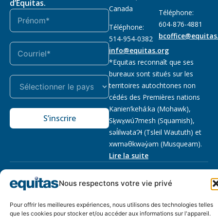
d’Equitas.
Canada
Téléphone:
604-876-4881
Téléphone:
bcoffice@equitas
514-954-0382
info@equitas.org
*Equitas reconnaît que ses
bureaux sont situés sur les
territoires autochtones non
cédés des Premières nations
Kanien’kehá:ka (Mohawk),
S’inscrire
Sḵwx̱wú7mesh (Squamish),
səl̓ilwətaɁɬ (Tsleil Waututh) et
xwməθkwəy̓əm (Musqueam).
Lire la suite
Notre politique
Organisme de
2026 © Equitas – Tous
Nous respectons votre vie privé
de
bienfaisance enregistré
:
droits réservés, site par
confidentialité
118833292RR0001
Phil
Pour offrir les meilleures expériences, nous utilisons des technologies telles
que les cookies pour stocker et/ou accéder aux informations sur l'appareil.