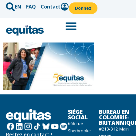
EN
FAQ
Contact
Donnez
SIÈGE
BUREAU EN
SOCIAL
COLOMBIE-
BRITANNIQU
666 rue
#213-312 Main
Sherbrooke
Restez en contact !