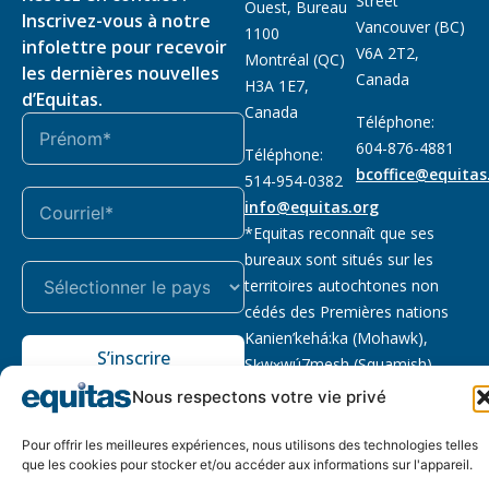
Street
Ouest, Bureau
Inscrivez-vous à notre
Vancouver (BC)
1100
infolettre pour recevoir
V6A 2T2,
Montréal (QC)
les dernières nouvelles
Canada
H3A 1E7,
d’Equitas.
Canada
Téléphone:
604-876-4881
Téléphone:
bcoffice@equitas
514-954-0382
info@equitas.org
*Equitas reconnaît que ses
bureaux sont situés sur les
territoires autochtones non
cédés des Premières nations
Kanien’kehá:ka (Mohawk),
S’inscrire
Sḵwx̱wú7mesh (Squamish),
səl̓ilwətaɁɬ (Tsleil Waututh) et
Nous respectons votre vie privé
xwməθkwəy̓əm (Musqueam).
Lire la suite
Pour offrir les meilleures expériences, nous utilisons des technologies telles
que les cookies pour stocker et/ou accéder aux informations sur l'appareil.
Notre politique
Organisme de
2026 © Equitas – Tous