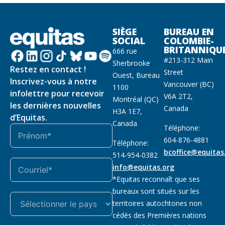
SIÈGE
BUREAU EN
SOCIAL
COLOMBIE-
BRITANNIQU
666 rue
#213-312 Main
Sherbrooke
Restez en contact !
Street
Ouest, Bureau
Inscrivez-vous à notre
Vancouver (BC)
1100
infolettre pour recevoir
V6A 2T2,
Montréal (QC)
les dernières nouvelles
Canada
H3A 1E7,
d’Equitas.
Canada
Téléphone:
604-876-4881
Téléphone:
bcoffice@equitas
514-954-0382
info@equitas.org
*Equitas reconnaît que ses
bureaux sont situés sur les
territoires autochtones non
cédés des Premières nations