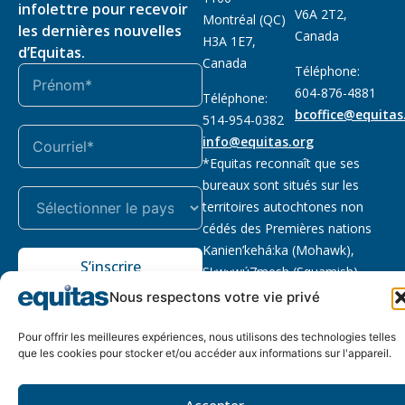
infolettre pour recevoir
V6A 2T2,
Montréal (QC)
les dernières nouvelles
Canada
H3A 1E7,
d’Equitas.
Canada
Téléphone:
604-876-4881
Téléphone:
bcoffice@equitas
514-954-0382
info@equitas.org
*Equitas reconnaît que ses
bureaux sont situés sur les
territoires autochtones non
cédés des Premières nations
Kanien’kehá:ka (Mohawk),
S’inscrire
Sḵwx̱wú7mesh (Squamish),
səl̓ilwətaɁɬ (Tsleil Waututh) et
Nous respectons votre vie privé
xwməθkwəy̓əm (Musqueam).
Lire la suite
Pour offrir les meilleures expériences, nous utilisons des technologies telles
que les cookies pour stocker et/ou accéder aux informations sur l'appareil.
Notre politique
Organisme de
2026 © Equitas – Tous
de
bienfaisance enregistré
:
droits réservés, site par
Accepter