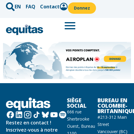
EN
FAQ
Contact
Donnez
SIÈGE
BUREAU EN
SOCIAL
COLOMBIE-
BRITANNIQU
666 rue
#213-312 Main
Sherbrooke
Restez en contact !
Street
Ouest, Bureau
Inscrivez-vous à notre
Vancouver (BC)
1100