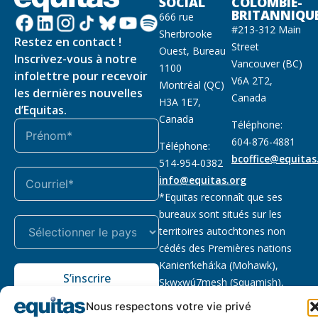
SOCIAL
COLOMBIE-
BRITANNIQU
666 rue
#213-312 Main
Sherbrooke
Restez en contact !
Street
Ouest, Bureau
Inscrivez-vous à notre
Vancouver (BC)
1100
infolettre pour recevoir
V6A 2T2,
Montréal (QC)
les dernières nouvelles
Canada
H3A 1E7,
d’Equitas.
Canada
Téléphone:
604-876-4881
Téléphone:
bcoffice@equitas
514-954-0382
info@equitas.org
*Equitas reconnaît que ses
bureaux sont situés sur les
territoires autochtones non
cédés des Premières nations
Kanien’kehá:ka (Mohawk),
S’inscrire
Sḵwx̱wú7mesh (Squamish),
səl̓ilwətaɁɬ (Tsleil Waututh) et
Nous respectons votre vie privé
xwməθkwəy̓əm (Musqueam).