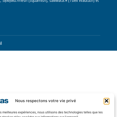
 Sḵwx̱wú7mesh (Squamish), səl̓ilwətaɁɬ (Tsleil Waututh) et
il
Nous respectons votre vie privé
les meilleures expériences, nous utilisons des technologies telles que les
 stocker et/ou accéder aux informations sur l'appareil.