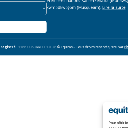
Premières nations Kanien’kehá:ka (Mohawk),
xwməθkwəy̓əm (Musqueam).
Lire la suite
registré
: 118833292RR0001
2026 © Equitas – Tous droits réservés, site par
Ph
Pour offrir 
cookies pour