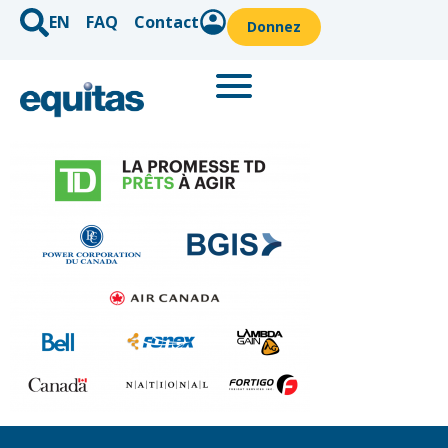
EN
FAQ
Contact
Donnez