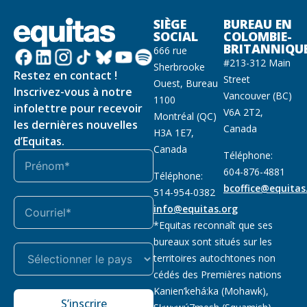
SIÈGE
BUREAU EN
SOCIAL
COLOMBIE-
BRITANNIQU
666 rue
#213-312 Main
Sherbrooke
Restez en contact !
Street
Ouest, Bureau
Inscrivez-vous à notre
Vancouver (BC)
1100
infolettre pour recevoir
V6A 2T2,
Montréal (QC)
les dernières nouvelles
Canada
H3A 1E7,
d’Equitas.
Canada
Téléphone:
604-876-4881
Téléphone:
bcoffice@equitas
514-954-0382
info@equitas.org
*Equitas reconnaît que ses
bureaux sont situés sur les
territoires autochtones non
cédés des Premières nations
Kanien’kehá:ka (Mohawk),
S’inscrire