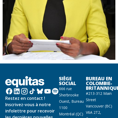
SIÈGE
BUREAU EN
SOCIAL
COLOMBIE-
BRITANNIQU
666 rue
#213-312 Main
Sherbrooke
Restez en contact !
Street
Ouest, Bureau
Inscrivez-vous à notre
Vancouver (BC)
1100
infolettre pour recevoir
V6A 2T2,
Montréal (QC)
les dernières nouvelles