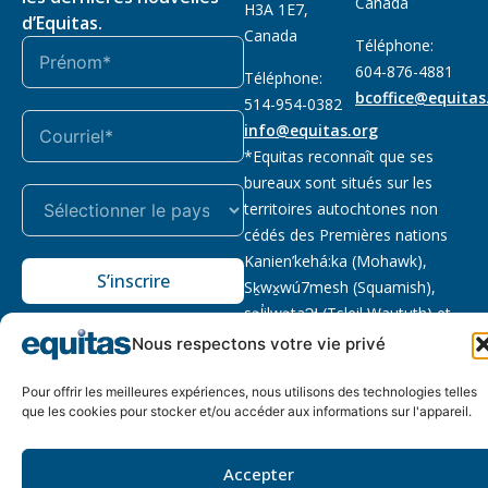
Canada
H3A 1E7,
d’Equitas.
Canada
Téléphone:
604-876-4881
Téléphone:
bcoffice@equitas
514-954-0382
info@equitas.org
*Equitas reconnaît que ses
bureaux sont situés sur les
territoires autochtones non
cédés des Premières nations
Kanien’kehá:ka (Mohawk),
S’inscrire
Sḵwx̱wú7mesh (Squamish),
səl̓ilwətaɁɬ (Tsleil Waututh) et
xwməθkwəy̓əm (Musqueam).
Nous respectons votre vie privé
Lire la suite
Pour offrir les meilleures expériences, nous utilisons des technologies telles
Notre politique
Organisme de
2026 © Equitas – Tous
que les cookies pour stocker et/ou accéder aux informations sur l'appareil.
de
bienfaisance enregistré
:
droits réservés, site par
confidentialité
118833292RR0001
Phil
Accepter