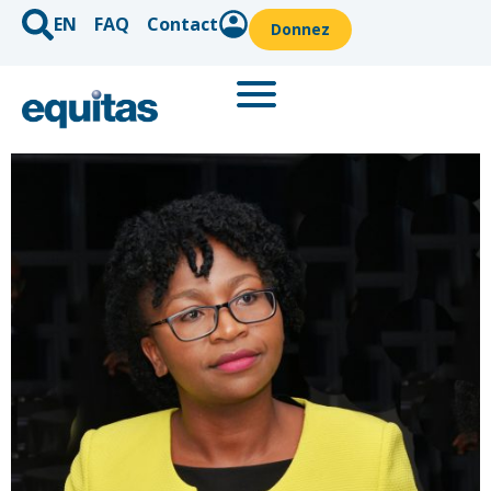
EN
FAQ
Contact
Donnez