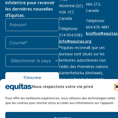
infolettre pour recevoir
V6A 2T2,
Montréal (QC)
les dernières nouvelles
Canada
H3A 1E7,
d’Equitas.
Canada
Téléphone:
604-876-4881
Téléphone:
bcoffice@equitas
514-954-0382
info@equitas.org
*Equitas reconnaît que ses
bureaux sont situés sur les
territoires autochtones non
cédés des Premières nations
Kanien’kehá:ka (Mohawk),
S’inscrire
Sḵwx̱wú7mesh (Squamish),
səl̓ilwətaɁɬ (Tsleil Waututh) et
Nous respectons votre vie privé
xwməθkwəy̓əm (Musqueam).
Lire la suite
Pour offrir les meilleures expériences, nous utilisons des technologies telles
que les cookies pour stocker et/ou accéder aux informations sur l'appareil.
Notre politique
Organisme de
2026 © Equitas – Tous
de
bienfaisance enregistré
:
droits réservés, site par
Accepter