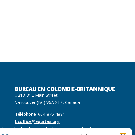
BUREAU EN COLOMBIE-BRITANNIQUE
#213-312 Main Street
Vancouver (BC) V6A 2T2, Canada
Téléphone: 604-876-4881
bcoffice@equitas.org
ués sur les territoires autochtones non cédés des