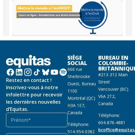
SIÈGE
BUREAU EN
SOCIAL
COLOMBIE-
BRITANNIQU
666 rue
#213-312 Main
Sherbrooke
Restez en contact !
Street
Ouest, Bureau
Inscrivez-vous à notre
Vancouver (BC)
1100
infolettre pour recevoir
V6A 2T2,
Montréal (QC)
les dernières nouvelles
Canada
H3A 1E7,
d’Equitas.
Canada
Téléphone:
604-876-4881
Téléphone:
bcoffice@equitas
514-954-0382