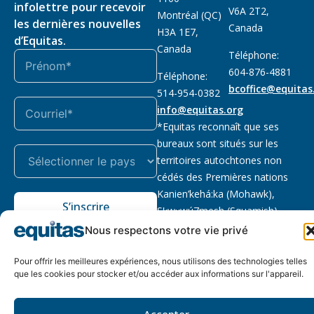
infolettre pour recevoir
V6A 2T2,
Montréal (QC)
les dernières nouvelles
Canada
H3A 1E7,
d’Equitas.
Canada
Téléphone:
604-876-4881
Téléphone:
bcoffice@equitas
514-954-0382
info@equitas.org
*Equitas reconnaît que ses
bureaux sont situés sur les
territoires autochtones non
cédés des Premières nations
Kanien’kehá:ka (Mohawk),
S’inscrire
Sḵwx̱wú7mesh (Squamish),
səl̓ilwətaɁɬ (Tsleil Waututh) et
Nous respectons votre vie privé
xwməθkwəy̓əm (Musqueam).
Lire la suite
Pour offrir les meilleures expériences, nous utilisons des technologies telles
que les cookies pour stocker et/ou accéder aux informations sur l'appareil.
Notre politique
Organisme de
2026 © Equitas – Tous
de
bienfaisance enregistré
:
droits réservés, site par
Accepter