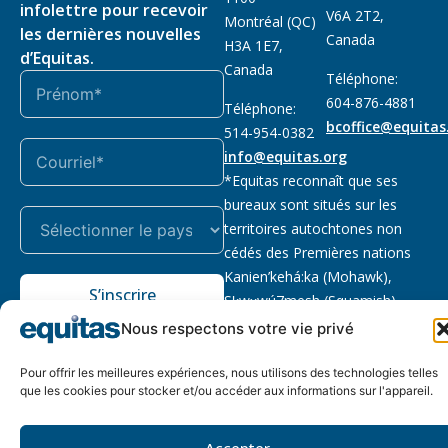
infolettre pour recevoir
V6A 2T2,
Montréal (QC)
les dernières nouvelles
Canada
H3A 1E7,
d’Equitas.
Canada
Téléphone:
604-876-4881
Téléphone:
bcoffice@equitas
514-954-0382
info@equitas.org
*Equitas reconnaît que ses
bureaux sont situés sur les
territoires autochtones non
cédés des Premières nations
Kanien’kehá:ka (Mohawk),
S’inscrire
Sḵwx̱wú7mesh (Squamish),
səl̓ilwətaɁɬ (Tsleil Waututh) et
Nous respectons votre vie privé
xwməθkwəy̓əm (Musqueam).
Lire la suite
Pour offrir les meilleures expériences, nous utilisons des technologies telles
que les cookies pour stocker et/ou accéder aux informations sur l'appareil.
Notre politique
Organisme de
2026 © Equitas – Tous
de
bienfaisance enregistré
:
droits réservés, site par
Accepter