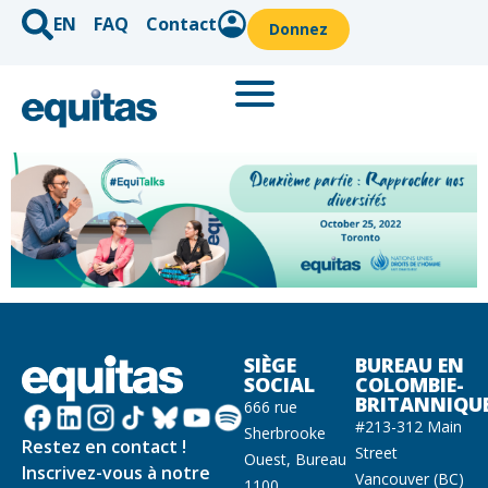
EN
FAQ
Contact
Donnez
SIÈGE
BUREAU EN
SOCIAL
COLOMBIE-
BRITANNIQU
666 rue
#213-312 Main
Sherbrooke
Restez en contact !
Street
Ouest, Bureau
Inscrivez-vous à notre
Vancouver (BC)
1100