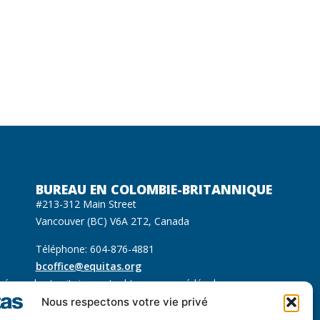
BUREAU EN COLOMBIE-BRITANNIQUE
#213-312 Main Street
Vancouver (BC) V6A 2T2, Canada
Téléphone: 604-876-4881
bcoffice@equitas.org
ués sur les territoires autochtones non cédés des
 Sḵwx̱wú7mesh (Squamish), səl̓ilwətaɁɬ (Tsleil Waututh) et
Nous respectons votre vie privé