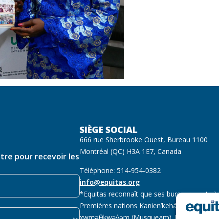
SIÈGE SOCIAL
666 rue Sherbrooke Ouest, Bureau 1100
Montréal (QC) H3A 1E7, Canada
ttre pour recevoir les
Téléphone: 514-954-0382
info@equitas.org
*Equitas reconnaît que ses bureaux sont sit
Premières nations Kanien’kehá:ka (Mohawk),
xwməθkwəy̓əm (Musqueam).
Lire la suite