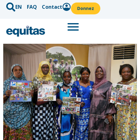
EN
FAQ
Contact
Donnez