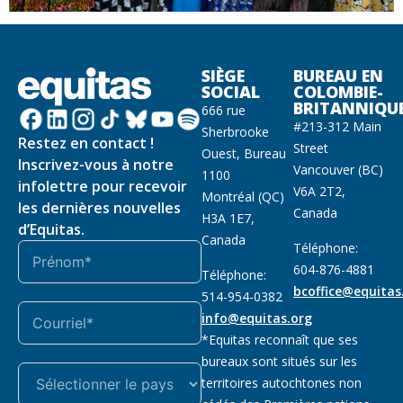
SIÈGE
BUREAU EN
SOCIAL
COLOMBIE-
BRITANNIQU
666 rue
#213-312 Main
Sherbrooke
Restez en contact !
Street
Ouest, Bureau
Inscrivez-vous à notre
Vancouver (BC)
1100
infolettre pour recevoir
V6A 2T2,
Montréal (QC)
les dernières nouvelles
Canada
H3A 1E7,
d’Equitas.
Canada
Téléphone:
604-876-4881
Téléphone:
bcoffice@equitas
514-954-0382
info@equitas.org
*Equitas reconnaît que ses
bureaux sont situés sur les
territoires autochtones non