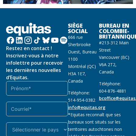
SIÈGE
BUREAU EN
SOCIAL
COLOMBIE-
BRITANNIQU
666 rue
#213-312 Main
Sherbrooke
Restez en contact !
Street
Ouest, Bureau
Inscrivez-vous à notre
Vancouver (BC)
1100
infolettre pour recevoir
V6A 2T2,
Montréal (QC)
les dernières nouvelles
Canada
H3A 1E7,
d’Equitas.
Canada
Téléphone:
604-876-4881
Téléphone:
bcoffice@equitas
514-954-0382
info@equitas.org
*Equitas reconnaît que ses
bureaux sont situés sur les
territoires autochtones non