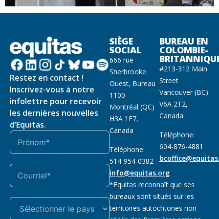
SIÈGE
BUREAU EN
SOCIAL
COLOMBIE-
BRITANNIQU
666 rue
#213-312 Main
Sherbrooke
Restez en contact !
Street
Ouest, Bureau
Inscrivez-vous à notre
Vancouver (BC)
1100
infolettre pour recevoir
V6A 2T2,
Montréal (QC)
les dernières nouvelles
Canada
H3A 1E7,
d’Equitas.
Canada
Téléphone:
604-876-4881
Téléphone:
bcoffice@equitas
514-954-0382
info@equitas.org
*Equitas reconnaît que ses
bureaux sont situés sur les
territoires autochtones non