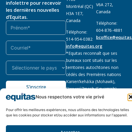
infolettre pour recevoir
V6A 2T2,
Montréal (QC)
les dernières nouvelles
Canada
H3A 1E7,
d’Equitas.
Canada
Téléphone:
604-876-4881
Téléphone:
bcoffice@equitas
514-954-0382
info@equitas.org
*Equitas reconnaît que ses
bureaux sont situés sur les
territoires autochtones non
cédés des Premières nations
Kanien’kehá:ka (Mohawk),
S’inscrire
Sḵwx̱wú7mesh (Squamish),
səl̓ilwətaɁɬ (Tsleil Waututh) et
Nous respectons votre vie privé
xwməθkwəy̓əm (Musqueam).
Lire la suite
Pour offrir les meilleures expériences, nous utilisons des technologies telles
que les cookies pour stocker et/ou accéder aux informations sur l'appareil.
Notre politique
Organisme de
2026 © Equitas – Tous
de
bienfaisance enregistré
:
droits réservés, site par
Accepter