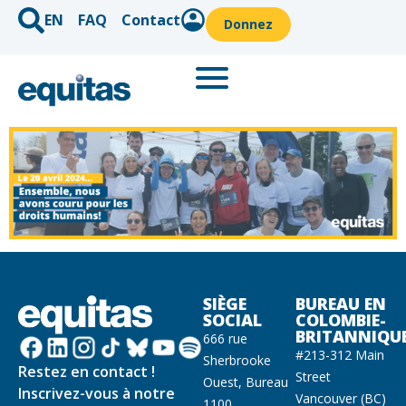
EN
FAQ
Contact
Donnez
SIÈGE
BUREAU EN
SOCIAL
COLOMBIE-
BRITANNIQU
666 rue
#213-312 Main
Sherbrooke
Restez en contact !
Street
Ouest, Bureau
Inscrivez-vous à notre
Vancouver (BC)
1100