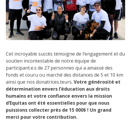
Cet incroyable succès témoigne de l’engagement et du
soutien in
contesta
ble de no
tre équipe de
participant
.e.
s
de 27 personnes
qui
a
amassé
des
fonds et
cour
u
ou marché
des distances de
5
et
10
km
ainsi que nos
donat
rices.t
eurs
.
Votre
générosité et
détermination
envers l’éducation aux droits
humains et votre confiance envers la mission
d’Equitas
ont été essentielles pour
que nous
puissions collecter près de 15 000
$
! Un grand
merci pour votre contribution.