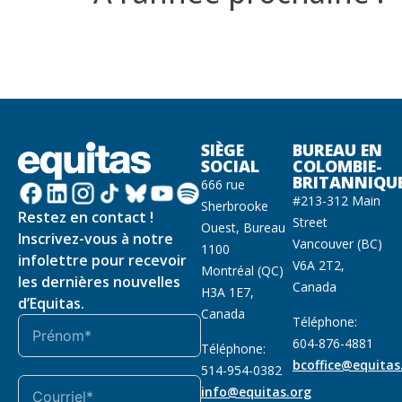
SIÈGE
BUREAU EN
SOCIAL
COLOMBIE-
BRITANNIQU
666 rue
#213-312 Main
Sherbrooke
Restez en contact !
Street
Ouest, Bureau
Inscrivez-vous à notre
Vancouver (BC)
1100
infolettre pour recevoir
V6A 2T2,
Montréal (QC)
les dernières nouvelles
Canada
H3A 1E7,
d’Equitas.
Canada
Téléphone:
604-876-4881
Téléphone:
bcoffice@equitas
514-954-0382
info@equitas.org