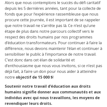
Alors que nous contemplons le succès du défi caritatif
d
epuis l
es
5
dernières années, tant pour la collecte de
fonds que pour l
‘expérience
rassembleuse que nous
procure cette journée
, il est important de se rappeler
que notre travail ne s’arrête pas là.
C
e n’est qu’une
étape de
plus dans
notre
parcours
collectif vers l
e
respect des
droits
humains
par nos programmes
d’éducation transformateur
s
. Pour continuer à faire la
différence, nous devons maintenir l’élan et continuer à
sensibiliser le public à
l’importance de notre travail
.
C’est donc d
ans cet élan de solidarité et
d’enthousiasme
que
nous vous invitons, si ce n’est pas
déjà fait, à faire un don pour nous aider à atteindre
notre
objectif de 15 000 $
!
Soutenir notre travail d’éducation aux droits
humains signifie donner aux communautés et aux
individus avec qui nous travaillons, les moyens de
revendiquer leurs droits.