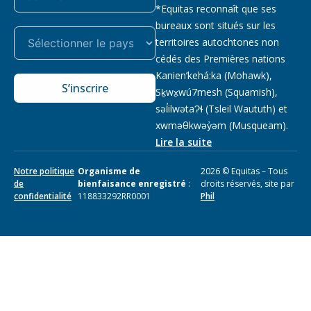
*Equitas reconnaît que ses
bureaux sont situés sur les
territoires autochtones non
cédés des Premières nations
Kanien’kehá:ka (Mohawk),
S’inscrire
Sḵwx̱wú7mesh (Squamish),
səl̓ilwətaɁɬ (Tsleil Waututh) et
xwməθkwəy̓əm (Musqueam).
Lire la suite
Notre politique
Organisme de
2026 © Equitas – Tous
de
bienfaisance enregistré
:
droits réservés, site par
confidentialité
118833292RR0001
Phil