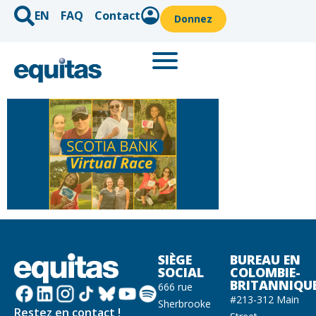
EN
FAQ
Contact
Donnez
SIÈGE
BUREAU EN
SOCIAL
COLOMBIE-
BRITANNIQU
666 rue
#213-312 Main
Sherbrooke
Restez en contact !