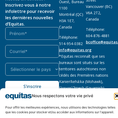
Street
Ouest, Bureau
Inscrivez-vous à notre
Vancouver (BC)
1100
infolettre pour recevoir
V6A 2T2,
Montréal (QC)
les dernières nouvelles
Canada
H3A 1E7,
d’Equitas.
Canada
Téléphone:
604-876-4881
Téléphone:
bcoffice@equitas
514-954-0382
info@equitas.org
*Equitas reconnaît que ses
bureaux sont situés sur les
territoires autochtones non
cédés des Premières nations
Kanien’kehá:ka (Mohawk),
S’inscrire
Sḵwx̱wú7mesh (Squamish),
səl̓ilwətaɁɬ (Tsleil Waututh) et
Nous respectons votre vie privé
xwməθkwəy̓əm (Musqueam).
Lire la suite
Pour offrir les meilleures expériences, nous utilisons des technologies telles
que les cookies pour stocker et/ou accéder aux informations sur l'appareil.
Notre politique
Organisme de
2026 © Equitas – Tous