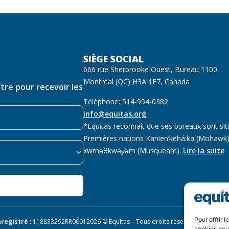
SIÈGE SOCIAL
666 rue Sherbrooke Ouest, Bureau 1100
Montréal (QC) H3A 1E7, Canada
ttre pour recevoir les
Téléphone: 514-954-0382
info@equitas.org
*Equitas reconnaît que ses bureaux sont sit
Premières nations Kanien’kehá:ka (Mohawk),
xwməθkwəy̓əm (Musqueam).
Lire la suite
Pour offrir 
registré
: 118833292RR0001
2026 © Equitas – Tous droits réservés, site par
Ph
cookies pour