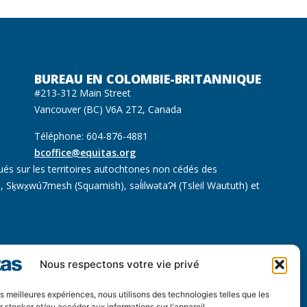
BUREAU EN COLOMBIE-BRITANNIQUE
#213-312 Main Street
Vancouver (BC) V6A 2T2, Canada
Téléphone: 604-876-4881
bcoffice@equitas.org
ués sur les territoires autochtones non cédés des
 Sḵwx̱wú7mesh (Squamish), səl̓ilwətaɁɬ (Tsleil Waututh) et
Nous respectons votre vie privé
les meilleures expériences, nous utilisons des technologies telles que les
il
 stocker et/ou accéder aux informations sur l'appareil.