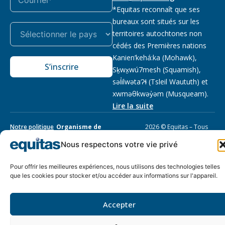
*Equitas reconnaît que ses
bureaux sont situés sur les
territoires autochtones non
cédés des Premières nations
Kanien’kehá:ka (Mohawk),
S’inscrire
Sḵwx̱wú7mesh (Squamish),
səl̓ilwətaɁɬ (Tsleil Waututh) et
xwməθkwəy̓əm (Musqueam).
Lire la suite
Notre politique
Organisme de
2026 © Equitas – Tous
de
bienfaisance enregistré
:
droits réservés, site par
Nous respectons votre vie privé
confidentialité
118833292RR0001
Phil
Pour offrir les meilleures expériences, nous utilisons des technologies telles
que les cookies pour stocker et/ou accéder aux informations sur l'appareil.
Accepter