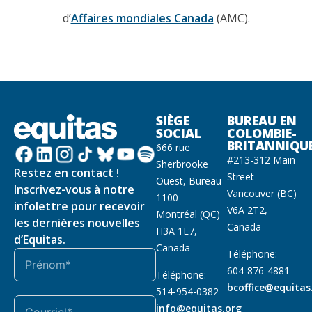
d’
Affaires mondiales Canada
(AMC).
SIÈGE
BUREAU EN
SOCIAL
COLOMBIE-
BRITANNIQU
666 rue
#213-312 Main
Sherbrooke
Restez en contact !
Street
Ouest, Bureau
Inscrivez-vous à notre
Vancouver (BC)
1100
infolettre pour recevoir
V6A 2T2,
Montréal (QC)
les dernières nouvelles
Canada
H3A 1E7,
d’Equitas.
Canada
Téléphone:
604-876-4881
Téléphone:
bcoffice@equitas
514-954-0382
info@equitas.org