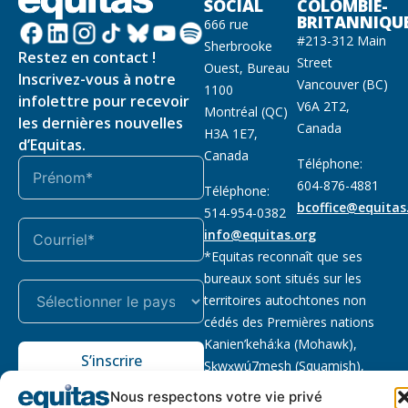
SOCIAL
COLOMBIE-
BRITANNIQU
666 rue
#213-312 Main
Sherbrooke
Restez en contact !
Street
Ouest, Bureau
Inscrivez-vous à notre
Vancouver (BC)
1100
infolettre pour recevoir
V6A 2T2,
Montréal (QC)
les dernières nouvelles
Canada
H3A 1E7,
d’Equitas.
Canada
Téléphone:
604-876-4881
Téléphone:
bcoffice@equitas
514-954-0382
info@equitas.org
*Equitas reconnaît que ses
bureaux sont situés sur les
territoires autochtones non
cédés des Premières nations
Kanien’kehá:ka (Mohawk),
S’inscrire
Sḵwx̱wú7mesh (Squamish),
səl̓ilwətaɁɬ (Tsleil Waututh) et
Nous respectons votre vie privé