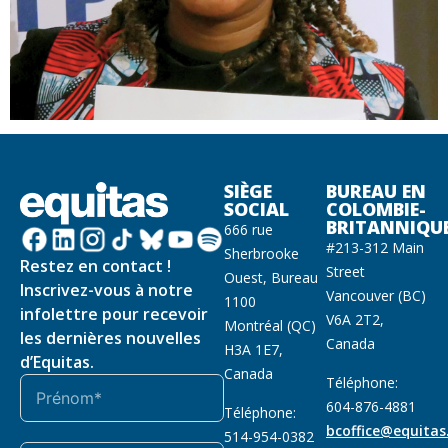
SIÈGE
BUREAU EN
SOCIAL
COLOMBIE-
BRITANNIQU
666 rue
#213-312 Main
Sherbrooke
Restez en contact !
Street
Ouest, Bureau
Inscrivez-vous à notre
Vancouver (BC)
1100
infolettre pour recevoir
V6A 2T2,
Montréal (QC)
les dernières nouvelles
Canada
H3A 1E7,
d’Equitas.
Canada
Téléphone:
604-876-4881
Téléphone:
bcoffice@equitas
514-954-0382