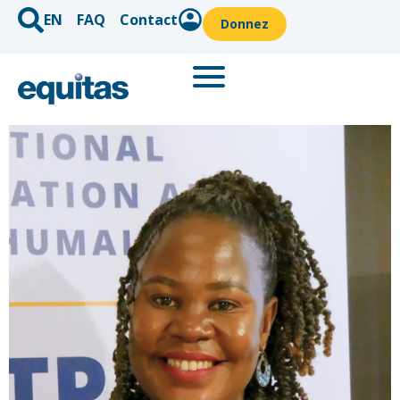
EN
FAQ
Contact
Donnez