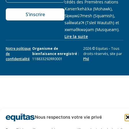
cédés des Premières nations
Kanien’kehá:ka (Mohawk),
S’inscrire
Sḵwx̱wú7mesh (Squamish),
səl̓ilwətaɁɬ (Tsleil Waututh) et
xwməθkwəy̓əm (Musqueam).
Lire la suite
Notre politique
Organisme de
2026 © Equitas – Tous
de
bienfaisance enregistré
:
droits réservés, site par
confidentialité
118833292RR0001
Phil
Nous respectons votre vie privé