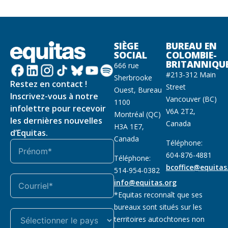
SIÈGE
BUREAU EN
SOCIAL
COLOMBIE-
BRITANNIQU
666 rue
#213-312 Main
Sherbrooke
Restez en contact !
Street
Ouest, Bureau
Inscrivez-vous à notre
Vancouver (BC)
1100
infolettre pour recevoir
V6A 2T2,
Montréal (QC)
les dernières nouvelles
Canada
H3A 1E7,
d’Equitas.
Canada
Téléphone:
604-876-4881
Téléphone:
bcoffice@equitas
514-954-0382
info@equitas.org
*Equitas reconnaît que ses
bureaux sont situés sur les
territoires autochtones non