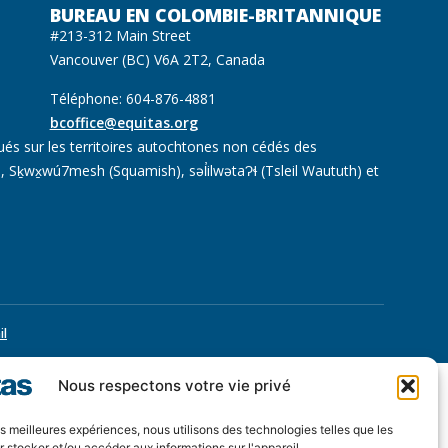
BUREAU EN COLOMBIE-BRITANNIQUE
#213-312 Main Street
Vancouver (BC) V6A 2T2, Canada
Téléphone: 604-876-4881
bcoffice@equitas.org
ués sur les territoires autochtones non cédés des
 Sḵwx̱wú7mesh (Squamish), səl̓ilwətaɁɬ (Tsleil Waututh) et
il
Nous respectons votre vie privé
les meilleures expériences, nous utilisons des technologies telles que les
 stocker et/ou accéder aux informations sur l'appareil.