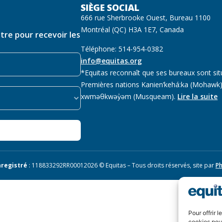
SIÈGE SOCIAL
666 rue Sherbrooke Ouest, Bureau 1100
Montréal (QC) H3A 1E7, Canada
ttre pour recevoir les
Téléphone: 514-954-0382
info@equitas.org
*Equitas reconnaît que ses bureaux sont sit
Premières nations Kanien’kehá:ka (Mohawk),
xwməθkwəy̓əm (Musqueam).
Lire la suite
registré
: 118833292RR0001
2026 © Equitas – Tous droits réservés, site par
Ph
Pour offrir 
cookies pour