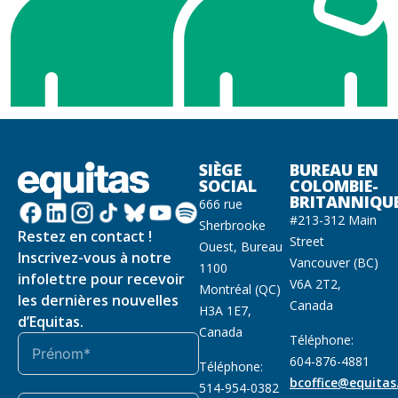
SIÈGE
BUREAU EN
SOCIAL
COLOMBIE-
BRITANNIQU
666 rue
#213-312 Main
Sherbrooke
Restez en contact !
Street
Ouest, Bureau
Inscrivez-vous à notre
Vancouver (BC)
1100
infolettre pour recevoir
V6A 2T2,
Montréal (QC)
les dernières nouvelles
Canada
H3A 1E7,
d’Equitas.
Canada
Téléphone:
604-876-4881
Téléphone:
bcoffice@equitas
514-954-0382