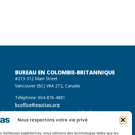
BUREAU EN COLOMBIE-BRITANNIQUE
#213-312 Main Street
Vancouver (BC) V6A 2T2, Canada
Téléphone: 604-876-4881
bcoffice@equitas.org
ués sur les territoires autochtones non cédés des
 Sḵwx̱wú7mesh (Squamish), səl̓ilwətaɁɬ (Tsleil Waututh) et
Nous respectons votre vie privé
les meilleures expériences, nous utilisons des technologies telles que les