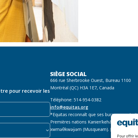
SIÈGE SOCIAL
666 rue Sherbrooke Ouest, Bureau 1100
Montréal (QC) H3A 1E7, Canada
ttre pour recevoir les
Téléphone: 514-954-0382
info@equitas.org
*Equitas reconnaît que ses bureaux sont sit
Premières nations Kanien’kehá:ka (Mohawk),
xwməθkwəy̓əm (Musqueam).
Lire la suite
Pour offrir 