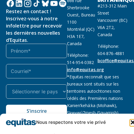
666 rue
#213-312 Main
Sherbrooke
Restez en contact !
Street
Ouest, Bureau
Inscrivez-vous à notre
Vancouver (BC)
1100
infolettre pour recevoir
V6A 2T2,
Montréal (QC)
les dernières nouvelles
Canada
H3A 1E7,
d’Equitas.
Canada
Téléphone:
604-876-4881
Téléphone:
bcoffice@equitas
514-954-0382
info@equitas.org
*Equitas reconnaît que ses
bureaux sont situés sur les
territoires autochtones non
cédés des Premières nations
Kanien’kehá:ka (Mohawk),
S’inscrire
Sḵwx̱wú7mesh (Squamish),
səl̓ilwətaɁɬ (Tsleil Waututh) et
Nous respectons votre vie privé
xwməθkwəy̓əm (Musqueam).