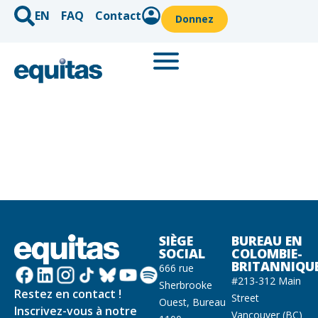
EN
FAQ
Contact
Donnez
SIÈGE
BUREAU EN
SOCIAL
COLOMBIE-
BRITANNIQU
666 rue
#213-312 Main
Sherbrooke
Restez en contact !
Street
Ouest, Bureau
Inscrivez-vous à notre
Vancouver (BC)