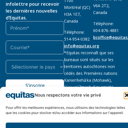
1100
infolettre pour recevoir
V6A 2T2,
Montréal (QC)
les dernières nouvelles
Canada
H3A 1E7,
d’Equitas.
Canada
Téléphone:
604-876-4881
Téléphone:
bcoffice@equitas
514-954-0382
info@equitas.org
*Equitas reconnaît que ses
bureaux sont situés sur les
territoires autochtones non
cédés des Premières nations
Kanien’kehá:ka (Mohawk),
S’inscrire
Sḵwx̱wú7mesh (Squamish),
səl̓ilwətaɁɬ (Tsleil Waututh) et
Nous respectons votre vie privé
xwməθkwəy̓əm (Musqueam).
Lire la suite
Pour offrir les meilleures expériences, nous utilisons des technologies telles
que les cookies pour stocker et/ou accéder aux informations sur l'appareil.
Notre politique
Organisme de
2026 © Equitas – Tous
de
bienfaisance enregistré
:
droits réservés, site par