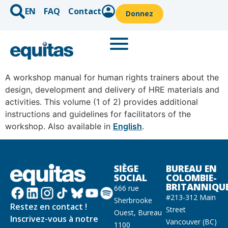
EN
FAQ
Contact
Donnez
A workshop manual for human rights trainers about the
design, development and delivery of HRE materials and
activities. This volume (1 of 2) provides additional
instructions and guidelines for facilitators of the
workshop. Also available in
English
.
SIÈGE
BUREAU EN
SOCIAL
COLOMBIE-
BRITANNIQU
666 rue
#213-312 Main
Sherbrooke
Restez en contact !
Street
Ouest, Bureau
Inscrivez-vous à notre
Vancouver (BC)
1100