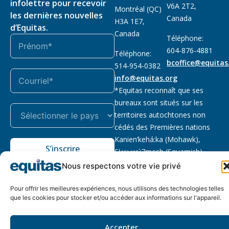
infolettre pour recevoir
V6A 2T2,
Montréal (QC)
les dernières nouvelles
Canada
H3A 1E7,
d’Equitas.
Canada
Téléphone:
604-876-4881
Téléphone:
bcoffice@equitas
514-954-0382
info@equitas.org
*Equitas reconnaît que ses
bureaux sont situés sur les
territoires autochtones non
cédés des Premières nations
Kanien’kehá:ka (Mohawk),
S’inscrire
Sḵwx̱wú7mesh (Squamish),
səl̓ilwətaɁɬ (Tsleil Waututh) et
Nous respectons votre vie privé
xwməθkwəy̓əm (Musqueam).
Lire la suite
Pour offrir les meilleures expériences, nous utilisons des technologies telles
que les cookies pour stocker et/ou accéder aux informations sur l'appareil.
Notre politique
Organisme de
2026 © Equitas – Tous
de
bienfaisance enregistré
:
droits réservés, site par
Accepter
confidentialité
118833292RR0001
Phil