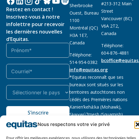
#213-312 Main
Sherbrooke
Restez en contact !
Street
Ouest, Bureau
Inscrivez-vous à notre
Vancouver (BC)
1100
infolettre pour recevoir
V6A 2T2,
Montréal (QC)
les dernières nouvelles
Canada
H3A 1E7,
d’Equitas.
Canada
Téléphone:
604-876-4881
Téléphone:
bcoffice@equitas
514-954-0382
info@equitas.org
*Equitas reconnaît que ses
bureaux sont situés sur les
territoires autochtones non
cédés des Premières nations
Kanien’kehá:ka (Mohawk),
S’inscrire
Sḵwx̱wú7mesh (Squamish),
səl̓ilwətaɁɬ (Tsleil Waututh) et
Nous respectons votre vie privé
xwməθkwəy̓əm (Musqueam).
Lire la suite
Pour offrir les meilleures expériences, nous utilisons des technologies telles