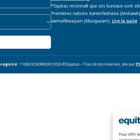
*Equitas reconnaît que ses bureaux sont sit
Premières nations Kanien’kehá:ka (Mohawk),
xwməθkwəy̓əm (Musqueam).
Lire la suite
registré
: 118833292RR0001
2026 © Equitas – Tous droits réservés, site par
Ph
Pour offrir 
cookies pour