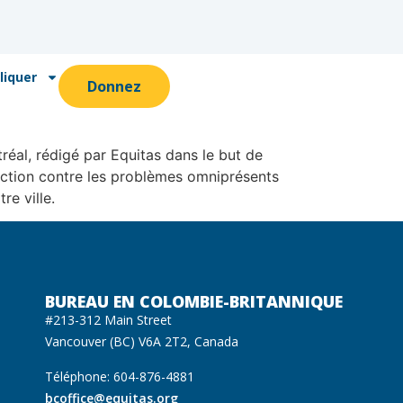
liquer
Donnez
réal, rédigé par Equitas dans le but de
l’action contre les problèmes omniprésents
re ville.
BUREAU EN COLOMBIE-BRITANNIQUE
#213-312 Main Street
Vancouver (BC) V6A 2T2, Canada
Téléphone: 604-876-4881
bcoffice@equitas.org