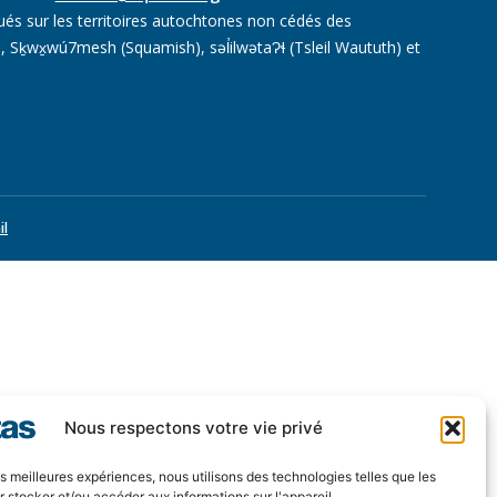
ués sur les territoires autochtones non cédés des
 Sḵwx̱wú7mesh (Squamish), səl̓ilwətaɁɬ (Tsleil Waututh) et
il
Nous respectons votre vie privé
les meilleures expériences, nous utilisons des technologies telles que les
 stocker et/ou accéder aux informations sur l'appareil.