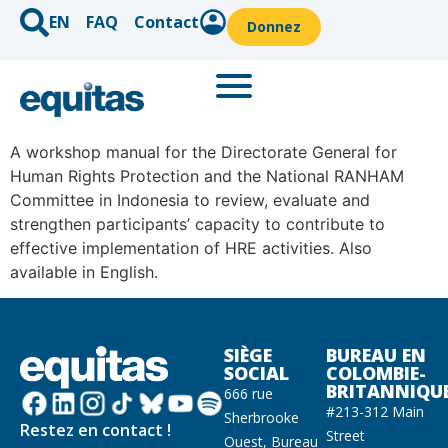
EN
FAQ
Contact
Donnez
A workshop manual for the Directorate General for
Human Rights Protection and the National RANHAM
Committee in Indonesia to review, evaluate and
strengthen participants’ capacity to contribute to
effective implementation of HRE activities. Also
available in English.
SIÈGE
BUREAU EN
SOCIAL
COLOMBIE-
BRITANNIQU
666 rue
#213-312 Main
Sherbrooke
Restez en contact !
Street
Ouest, Bureau