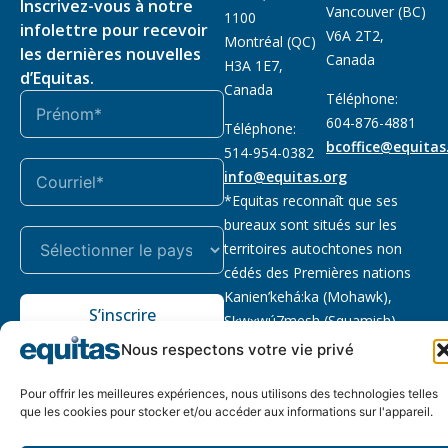
Inscrivez-vous à notre
Vancouver (BC)
1100
infolettre pour recevoir
V6A 2T2,
Montréal (QC)
les dernières nouvelles
Canada
H3A 1E7,
d’Equitas.
Canada
Téléphone:
604-876-4881
Téléphone:
bcoffice@equitas
514-954-0382
info@equitas.org
*Equitas reconnaît que ses
bureaux sont situés sur les
territoires autochtones non
cédés des Premières nations
Kanien’kehá:ka (Mohawk),
S’inscrire
Sḵwx̱wú7mesh (Squamish),
səl̓ilwətaɁɬ (Tsleil Waututh) et
Nous respectons votre vie privé
xwməθkwəy̓əm (Musqueam).
Lire la suite
Pour offrir les meilleures expériences, nous utilisons des technologies telles
que les cookies pour stocker et/ou accéder aux informations sur l'appareil.
Notre politique
Organisme de
2026 © Equitas – Tous