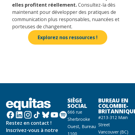
elles profitent réellement.
Consultez-la dès
maintenant pour développer des pratiques de
communication plus responsables, nuancées et
porteuses de changement.
Explorez nos ressources !
SIÈGE
BUREAU EN
SOCIAL
COLOMBIE-
BRITANNIQU
666 rue
#213-312 Main
Sherbrooke
Restez en contact !
Street
Ouest, Bureau
Inscrivez-vous à notre
Vancouver (BC)
1100