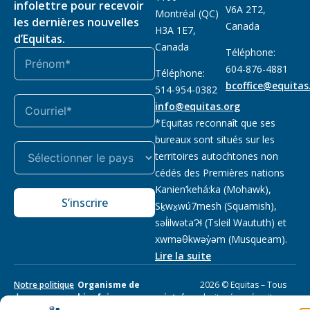
infolettre pour recevoir
V6A 2T2,
Montréal (QC)
les dernières nouvelles
Canada
H3A 1E7,
d’Equitas.
Canada
Téléphone:
604-876-4881
Téléphone:
bcoffice@equitas
514-954-0382
info@equitas.org
*Equitas reconnaît que ses
bureaux sont situés sur les
territoires autochtones non
cédés des Premières nations
Kanien’kehá:ka (Mohawk),
S’inscrire
Sḵwx̱wú7mesh (Squamish),
səl̓ilwətaɁɬ (Tsleil Waututh) et
xwməθkwəy̓əm (Musqueam).
Lire la suite
Notre politique
Organisme de
2026 © Equitas – Tous
de
bienfaisance enregistré
:
droits réservés, site par
confidentialité
118833292RR0001
Phil