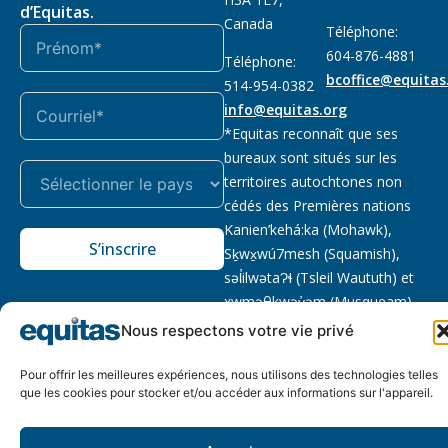
d’Equitas.
Canada
Téléphone:
604-876-4881
Téléphone:
bcoffice@equitas
514-954-0382
info@equitas.org
*Equitas reconnaît que ses
bureaux sont situés sur les
territoires autochtones non
cédés des Premières nations
Kanien’kehá:ka (Mohawk),
S’inscrire
Sḵwx̱wú7mesh (Squamish),
səl̓ilwətaɁɬ (Tsleil Waututh) et
xwməθkwəy̓əm (Musqueam).
Lire la suite
Nous respectons votre vie privé
Notre politique
Organisme de
2026 © Equitas – Tous
Pour offrir les meilleures expériences, nous utilisons des technologies telles
de
bienfaisance enregistré
:
droits réservés, site par
que les cookies pour stocker et/ou accéder aux informations sur l'appareil.
confidentialité
118833292RR0001
Phil