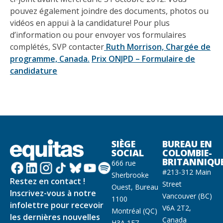
pouvez également joindre des documents, photos ou
vidéos en appui à la candidature! Pour plus
d’information ou pour envoyer vos formulaires
complétés, SVP contacter
Ruth Morrison, Chargée de
programme, Canada.
Prix ONJPD – Formulaire de
candidature
SIÈGE
BUREAU EN
SOCIAL
COLOMBIE-
BRITANNIQU
666 rue
#213-312 Main
Sherbrooke
Restez en contact !
Street
Ouest, Bureau
Inscrivez-vous à notre
Vancouver (BC)
1100
infolettre pour recevoir
V6A 2T2,
Montréal (QC)
les dernières nouvelles
Canada
H3A 1E7,