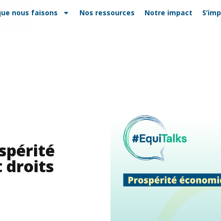
que nous faisons
Nos ressources
Notre impact
S’imp
ospérité
 droits