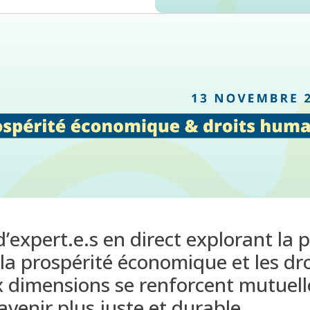
’expert.e.s en direct
explor
ant
la 
 la
prospérité économique
et les
dr
 dimensions se renforcent mutuell
avenir plus juste et durable.