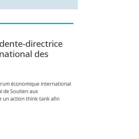
dente-directrice
ational des
 Forum économique international
al de Soutien aux
re
un
action
think
tan
k afin