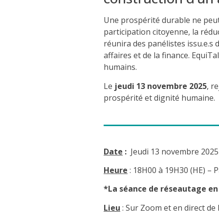
Une prospérité durable ne peut ê
participation citoyenne, la rédu
réunira des panélistes issu.e.s 
affaires et de la finance. EquiT
humains.
Le
jeudi 13 novembre 2025
, r
prospérité et dignité humaine.
Date
:
Jeudi 13 novembre 2025
Heure
:
18H00 à 19H30
(HE) – P
*La séance de réseautage en 
Lieu
:
Sur Zoom et en direct de 