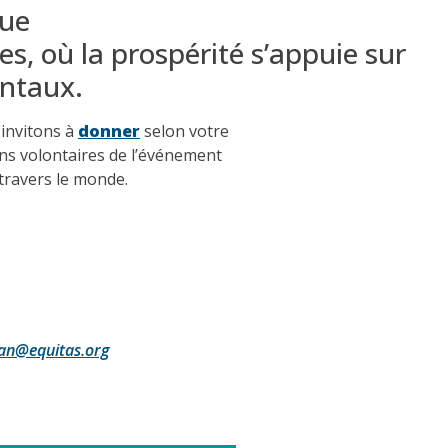
nue
ves
,
où
la
prospérité
s’appuie
sur
ntaux
.
 invitons à
donner
selon votre
ons volontaires de l’événement
 travers le monde.
ean@equitas.org