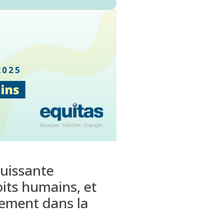
puissante
oits humains
, et
ement dans la