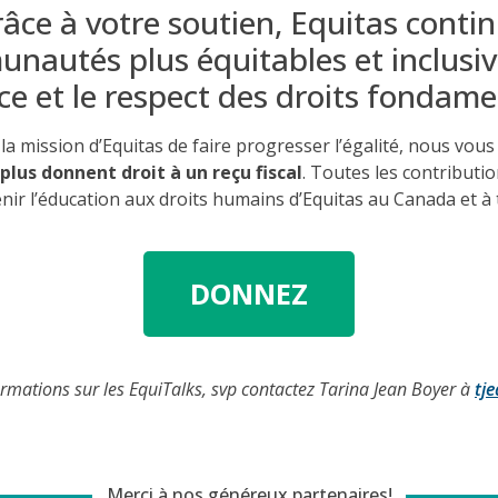
râce
à
votre
soutien
, Equitas conti
unautés
plus
équitables
et
inclusi
ice et le respect des droits
fondame
la mission d’Equitas de faire progresser l’égalité, nous vous
 plus donnent droit à un reçu fiscal
. Toutes les contributi
nir l’éducation aux droits humains d’Equitas au Canada et à
DONNEZ
ormations
sur les
EquiTalks
,
svp
contactez
Tarina Jean Boyer à
tj
Merci à nos généreux partenaires!