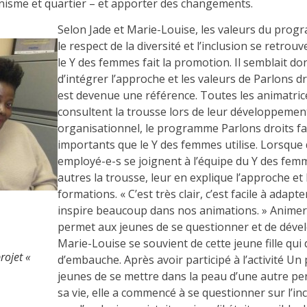
isme et quartier – et apporter des changements.
Selon Jade et Marie-Louise, les valeurs du progr
le respect de la diversité et l’inclusion se retro
le Y des femmes fait la promotion. Il semblait d
d’intégrer l’approche et les valeurs de Parlons dr
est devenue une référence. Toutes les animatric
consultent la trousse lors de leur développeme
organisationnel, le programme Parlons droits f
importants que le Y des femmes utilise. Lorsqu
employé-e-s se joignent à l’équipe du Y des fem
autres la trousse, leur en explique l’approche et
formations. « C’est très clair, c’est facile à adapt
inspire beaucoup dans nos animations. » Animer 
permet aux jeunes de se questionner et de dével
Marie-Louise se souvient de cette jeune fille qui 
ojet «
d’embauche. Après avoir participé à l’activité U
jeunes de se mettre dans la peau d’une autre pe
sa vie, elle a commencé à se questionner sur l’inclu