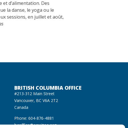
e et d’alimentation. Des
ue la danse, le yoga ou le
x sessions, en juillet et août,
as
BRITISH COLUMBIA OFFICE
#213-312 Main Street
Vancouver, BC V6A 2T2
Canada
Phone: 604-876-4881
bcoffice@equitas.org