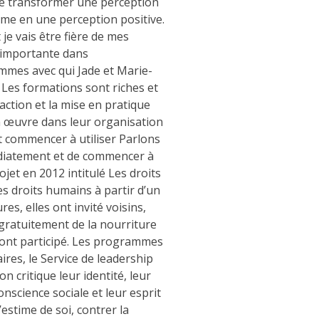
e de transformer une perception
me en une perception positive.
 je vais être fière de mes
e importante dans
femmes avec qui Jade et Marie-
. Les formations sont riches et
ction et la mise en pratique
en œuvre dans leur organisation
nt commencer à utiliser Parlons
médiatement et de commencer à
jet en 2012 intitulé Les droits
s droits humains à partir d’un
s, elles ont invité voisins,
 gratuitement de la nourriture
 ont participé. Les programmes
res, le Service de leadership
 critique leur identité, leur
onscience sociale et leur esprit
estime de soi, contrer la