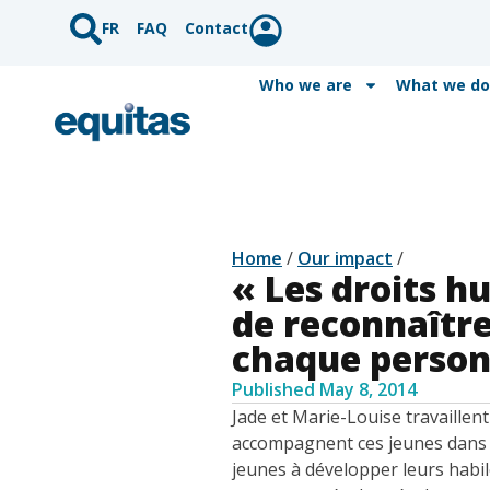
FR
FAQ
Contact
Who we are
What we do
Home
/
Our impact
/
« Les droits h
de reconnaître
chaque person
Published
May 8, 2014
Jade et Marie-Louise travaillen
accompagnent ces jeunes dans l
jeunes à développer leurs habil