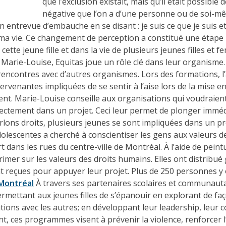
que l’exclusion existait, mais qu’il était possibl
négative que l’on a d’une personne ou de soi-mê
on entrevue d’embauche en se disant : je suis ce que je suis et
e ma vie. Ce changement de perception a constitué une étap
tte jeune fille et dans la vie de plusieurs jeunes filles et 
t Marie-Louise, Equitas joue un rôle clé dans leur organisme
ncontres avec d’autres organismes. Lors des formations, l’a
tervenantes impliquées de se sentir à l’aise lors de la mise 
lient. Marie-Louise conseille aux organisations qui voudraie
directement dans un projet. Ceci leur permet de plonger im
rlons droits, plusieurs jeunes se sont impliquées dans un pro
olescentes a cherché à conscientiser les gens aux valeurs de
ns les rues du centre-ville de Montréal. À l’aide de peinture
rimer sur les valeurs des droits humains. Elles ont distribué
nt reçues pour appuyer leur projet. Plus de 250 personnes y
Montréal
À travers ses partenaires scolaires et communautai
mettant aux jeunes filles de s’épanouir en explorant de façon
tions avec les autres; en développant leur leadership, leur c
nt, ces programmes visent à prévenir la violence, renforcer l’